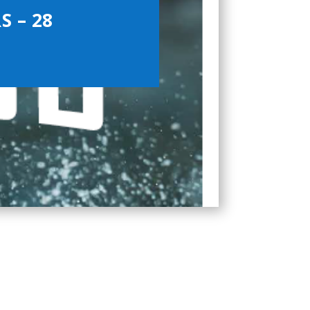
S – 28