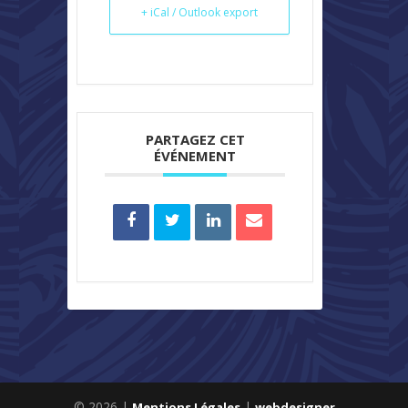
+ iCal / Outlook export
PARTAGEZ CET
ÉVÉNEMENT
© 2026 |
|
Mentions Légales
webdesigner