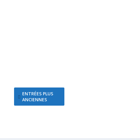
Les 14 et 15 septembre se tiendra entre Saint
Julien de Lampon et Castelnaud en Périgord le
traditionnel Marathon de la Dordogne Périgord.
Les...
ENTRÉES PLUS
ANCIENNES