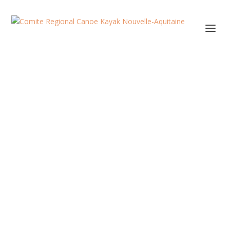
Le 20 mai Pau accueillera le relais de la Flamme
OlympiquePour la première fois dans l’histoire
des jeux, des relais collectifs ont été
programmé...