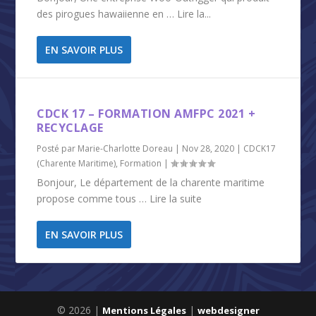
des pirogues hawaiienne en … Lire la...
EN SAVOIR PLUS
CDCK 17 – FORMATION AMFPC 2021 +
RECYCLAGE
Posté par
Marie-Charlotte Doreau
|
Nov 28, 2020
|
CDCK17
(Charente Maritime)
,
Formation
|
Bonjour, Le département de la charente maritime
propose comme tous … Lire la suite
EN SAVOIR PLUS
© 2026 |
|
Mentions Légales
webdesigner