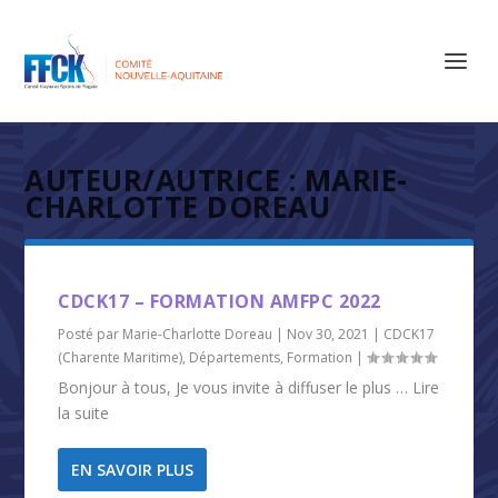
AUTEUR/AUTRICE :
MARIE-
CHARLOTTE DOREAU
CDCK17 – FORMATION AMFPC 2022
Posté par
Marie-Charlotte Doreau
|
Nov 30, 2021
|
CDCK17
(Charente Maritime)
,
Départements
,
Formation
|
Bonjour à tous, Je vous invite à diffuser le plus … Lire
la suite
EN SAVOIR PLUS